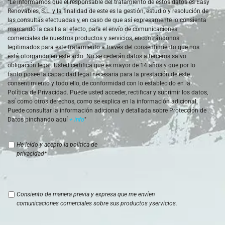
“Le informamos que el responsable del tratamiento de estos datos es Easy
Renovables, S.L. y la finalidad de este es la gestión, estudio y resolución de
las consultas efectuadas y, en caso de que así expresamente lo consienta
marcando la casilla al efecto, para el envío de comunicaciones
comerciales de nuestros productos y servicios, encontrándonos
legitimados para este tratamiento a través del consentimiento que nos
está otorgando en este acto. No se cederán datos a terceros salvo
obligación legal. Usted certifica que es mayor de 14 años y que por lo
tanto posee la capacidad legal necesaria para la prestación de este
consentimiento y todo ello, de conformidad con lo establecido en la
Política de Privacidad. Puede usted acceder, rectificar y suprimir los datos,
así como otros derechos, como se explica en la información adicional.
Puede consultar la información adicional y detallada sobre Protección de
Datos pinchando aquí
+ info
"
Protección
He leído y acepto la política de
de
privacidad*
datos
*
Comunicaciones
Consiento de manera previa y expresa que me envíen
comerciales
comunicaciones comerciales sobre sus productos yservicios.